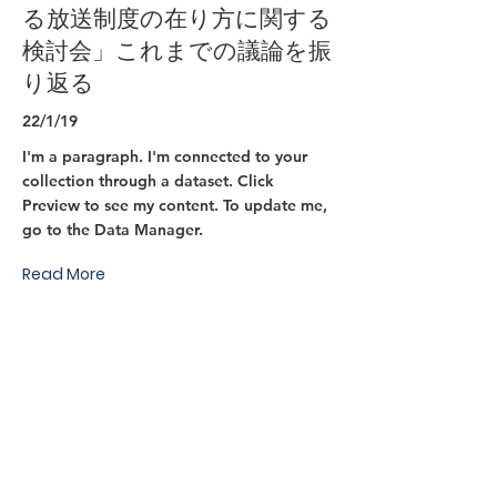
る放送制度の在り方に関する
検討会」これまでの議論を振
り返る
22/1/19
I'm a paragraph. I'm connected to your
collection through a dataset. Click
Preview to see my content. To update me,
go to the Data Manager.
Read More