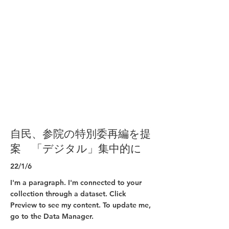
自民、参院の特別委再編を提
案 「デジタル」集中的に
22/1/6
I'm a paragraph. I'm connected to your
collection through a dataset. Click
Preview to see my content. To update me,
go to the Data Manager.