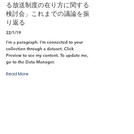
る放送制度の在り方に関する
検討会」これまでの議論を振
り返る
22/1/19
I'm a paragraph. I'm connected to your
collection through a dataset. Click
Preview to see my content. To update me,
go to the Data Manager.
Read More