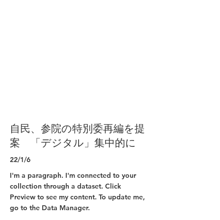
自民、参院の特別委再編を提
案 「デジタル」集中的に
22/1/6
I'm a paragraph. I'm connected to your
collection through a dataset. Click
Preview to see my content. To update me,
go to the Data Manager.