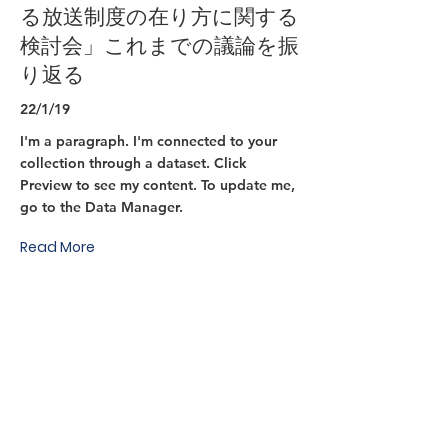
る放送制度の在り方に関する
検討会」これまでの議論を振
り返る
22/1/19
I'm a paragraph. I'm connected to your
collection through a dataset. Click
Preview to see my content. To update me,
go to the Data Manager.
Read More