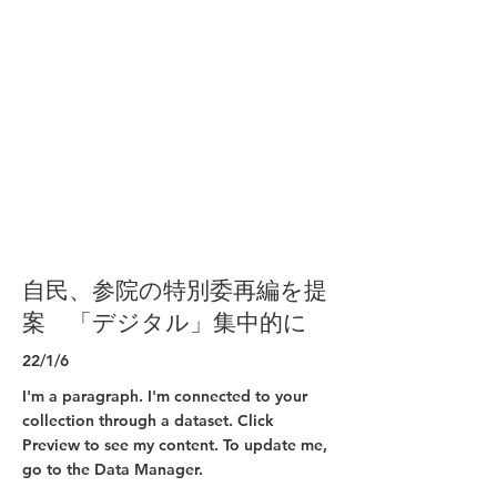
自民、参院の特別委再編を提
案 「デジタル」集中的に
22/1/6
I'm a paragraph. I'm connected to your
collection through a dataset. Click
Preview to see my content. To update me,
go to the Data Manager.