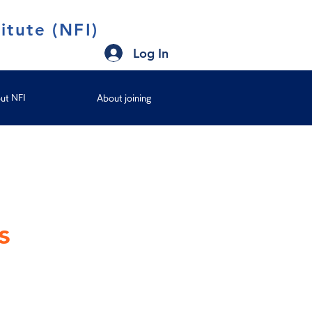
itute (NFI)
Log In
ut NFI
About joining
s