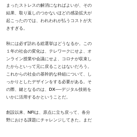
まったストレスの解消になればよいが、その
結果、取り返しのつかないほどの感染拡大が
起こったのでは、われわれが払うコストが大
きすぎる。
秋には必ず訪れる総選挙はどうなるか。この
１年の社会の変化は、テレワークにせよ、オ
ンライン授業や会議にせよ、コロナが収束し
たからといって元に戻ることはないだろう。
これからの社会の基幹的な枠組について、し
っかりとしたデザインをする必要がある。そ
の際、鍵となるのは、DX──デジタル技術を
いかに活用するかということだ。
創設以来、NFIは、原点に立ち戻って、各分
野における課題にチャレンジしてきた。まだ
準備中のものもあるが、研究WGの活動も進
んでいる。それ以外にも、非公開での勉強会