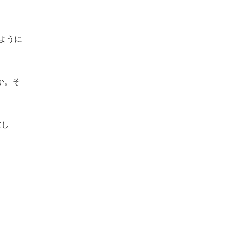
ように
か。そ
求し