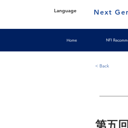
Language
Next Gen
Home
NFI Recomme
< Back
第五回（