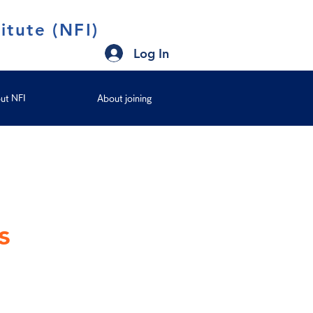
itute (NFI)
Log In
ut NFI
About joining
s