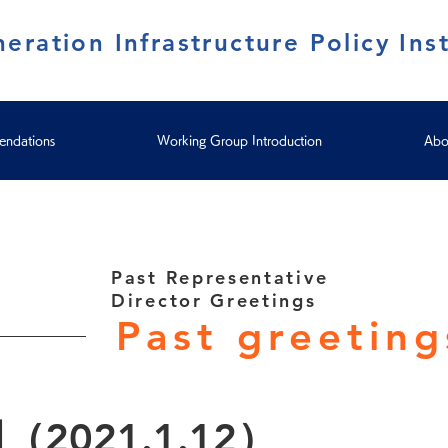
eration Infrastructure Policy Inst
ndations
Working Group Introduction
Abo
Past Representative
Director Greetings
Past greeting
2021.1.12）