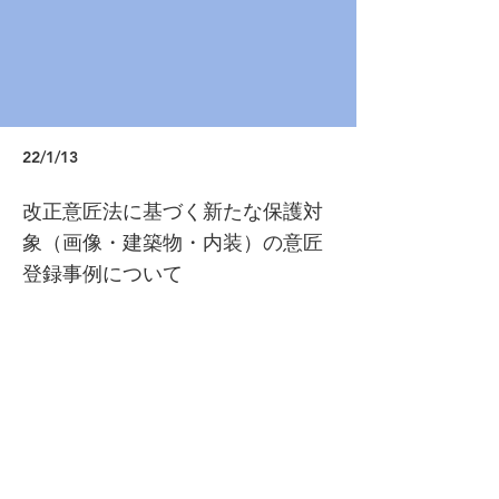
22/1/13
改正意匠法に基づく新たな保護対
象（画像・建築物・内装）の意匠
登録事例について
https://www.jpo.go.jp/system/laws/rule/gu
ideline/design/kaisei_hogo.html
Previous
Next