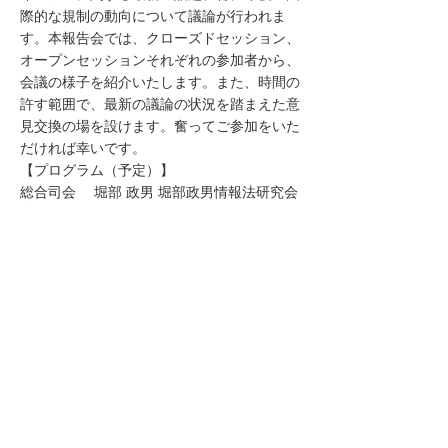
際的な規制の動向について議論が行われま
す。本報告会では、クローズドセッション、
オープンセッションそれぞれの参加者から、
会議の様子を紹介いたします。また、時間の
許す範囲で、最新の議論の状況を踏まえた意
見交換の場を設けます。奮ってご参加をいた
だければ幸いです。
【プログラム（予定）】
総合司会 堀部 政男 堀部政男情報法研究会
会長
16:00-16:10 開会の挨拶
16:10-16:40 基調講演 堀部 政男 堀部政男
情報法研究会会長
16:40-17:00 報告1「GPA2021概要」
KDDI総合研究所
17:00-17:20 報告2「GPAにおけるDPOに
関するパネルについて（仮）」 杉本 武重
S&K Brussels法律事務所 弁護士
17:20-17:40 報告3「GPA2021クローズド
セッションについて（仮）」 三原 祥二 個