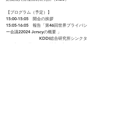
【プログラム（予定）】
15:00-15:05 開会の挨拶
15:05-16:05 報告「第46回世界プライバシ
ー会議22024 Jerseyの概要 」
KDDI総合研究所シンクタ
ンク部門長/執行役員 村上陽亮
KDDI総合研究所グループ
リーダー・次世代基盤政策研究所理事/研究
主監 加藤尚徳
16:05-16:20 休憩
16:20-16:50 報告へのコメント
堀部政男情報法研究会会
長・次世代基盤政策研究所顧問 堀部政男
曽我部 真裕 NFI 研究主
監・京都大学大学院法学研究科教授
16:50-17:25 全体を踏まえたディスカッシ