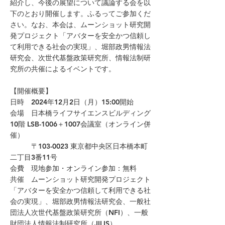
紹介し、今後の展望について議論する会を以
下のとおり開催します。ふるってご参加くだ
さい。なお、本会は、ムーンショット研究開
発プロジェクト「アバターを安全かつ信頼し
て利用できる社会の実現」、堀部政男情報法
研究会、次世代基盤政策研究所、情報法制研
究所の共催によるイベントです。
【開催概要】
日時 2024年12月2日（月）15:00開始
会場 日本橋ライフサイエンスビルディング
10階 LSB-1006＋1007会議室（オンライン併
催）
〒103-0023 東京都中央区日本橋本町
二丁目3番11号
会費 現地参加・オンライン参加：無料
共催 ムーンショット研究開発プロジェクト
「アバターを安全かつ信頼して利用できる社
会の実現」、堀部政男情報法研究会、一般社
団法人次世代基盤政策研究所（NFI）、一般
財団法人情報法制研究所（JILIS）