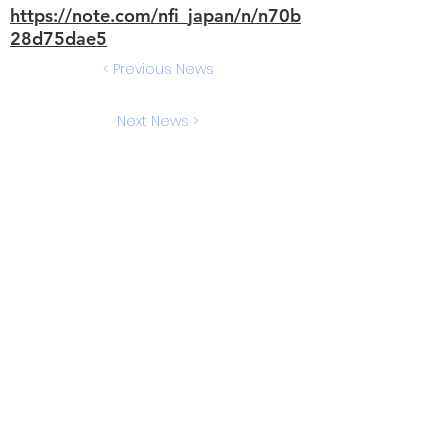
https://note.com/nfi_japan/n/n70b
28d75dae5
< Previous News
Next News >