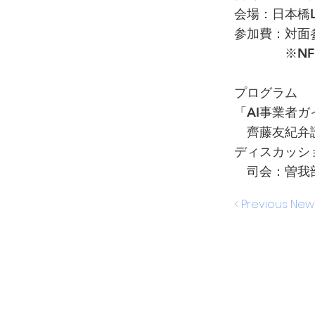
会場：日本橋
参加費：対面参
※NFI会員
プログラム
「AI事業者ガ
齊藤友紀弁護士
ディスカッシ
司会：曽我部
< Previous New