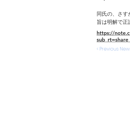
同氏の、さす
旨は明解で正
https://note
sub_rt=share
< Previous New