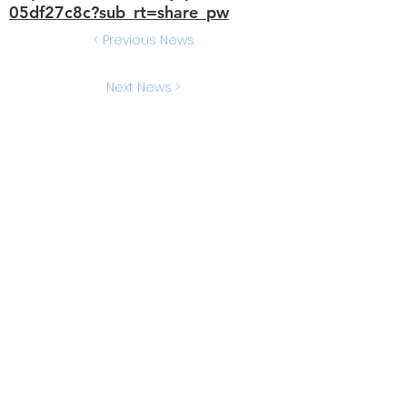
05df27c8c?sub_rt=share_pw
< Previous News
Next News >