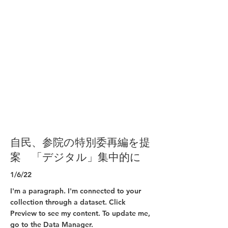
自民、参院の特別委再編を提
案 「デジタル」集中的に
1/6/22
I'm a paragraph. I'm connected to your
collection through a dataset. Click
Preview to see my content. To update me,
go to the Data Manager.