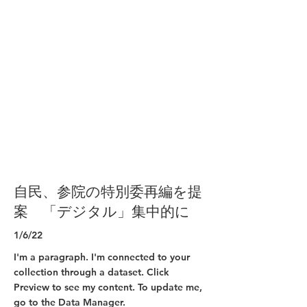
自民、参院の特別委再編を提
案 「デジタル」集中的に
1/6/22
I'm a paragraph. I'm connected to your
collection through a dataset. Click
Preview to see my content. To update me,
go to the Data Manager.