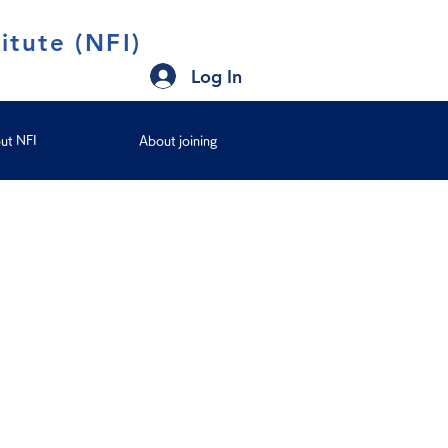
itute (NFI)
Log In
ut NFI
About joining