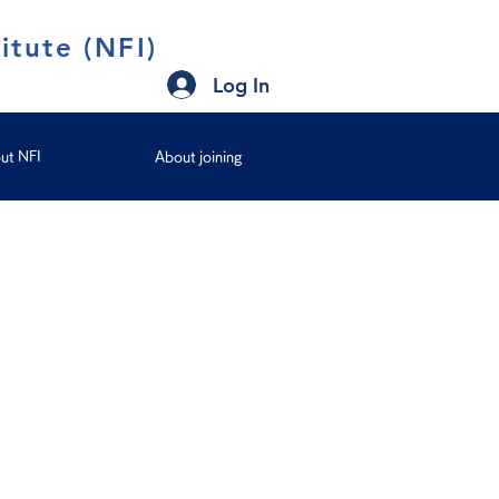
itute (NFI)
Log In
ut NFI
About joining