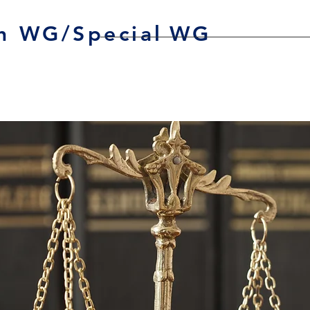
h WG/Special
WG