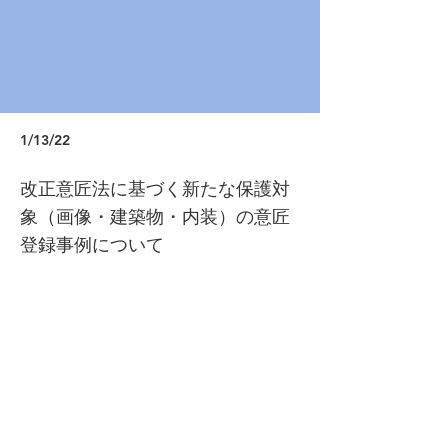
1/13/22
改正意匠法に基づく新たな保護対
象（画像・建築物・内装）の意匠
登録事例について
https://www.jpo.go.jp/system/laws/rule/gu
ideline/design/kaisei_hogo.html
Previous
Next