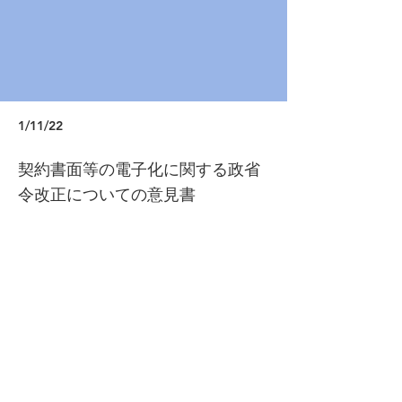
1/11/22
契約書面等の電子化に関する政省
令改正についての意見書
https://www.toben.or.jp/message/pdf/220
112ikensho.pdf
Previous
Next
© 2021 Next Generation Fundamental Policy