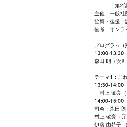
第2部 5
主催：一般社
協賛・後援：
備考：オンラ
プログラム（
13:00-1
森田 朗（次
テーマ1：こ
13:30-1
村上 敬亮（
14:00-15
司会：森田 
村上 敬亮（
伊藤 由希子