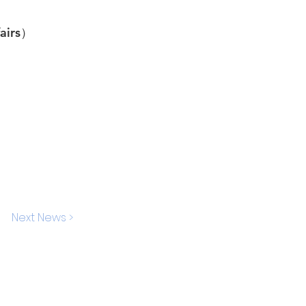
irs）
Next News >