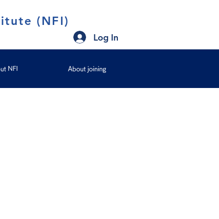
itute (NFI)
Log In
ut NFI
About joining