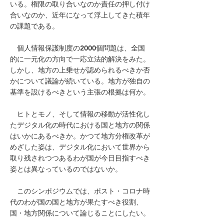
いる。権限の取り合いなのか責任の押し付け
合いなのか、近年になって浮上してきた積年
の課題である。
個人情報保護制度の2000個問題は、全国
的に一元化の方向で一応立法的解決をみた。
しかし、地方の上乗せが認められるべきか否
かについて議論が続いている。地方が独自の
基準を設けるべきという主張の根拠は何か。
ヒトとモノ、そして情報の移動が活性化し
たデジタル化の時代における国と地方の関係
はいかにあるべきか。かつて地方分権改革が
めざした姿は、デジタル化において世界から
取り残されつつあるわが国が今日目指すべき
姿とは異なっているのではないか。
このシンポジウムでは、ポスト・コロナ時
代のわが国の国と地方が果たすべき役割、
国・地方関係について論じることにしたい。