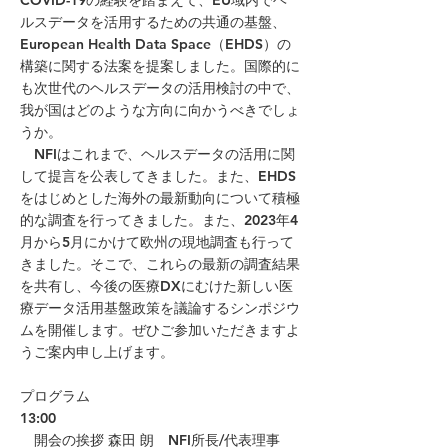
COVID-19の経験を踏まえて、EU域内でヘ
ルスデータを活用するための共通の基盤、
European Health Data Space（EHDS）の
構築に関する法案を提案しました。国際的に
も次世代のヘルスデータの活用検討の中で、
我が国はどのような方向に向かうべきでしょ
うか。
NFIはこれまで、ヘルスデータの活用に関
して提言を公表してきました。また、EHDS
をはじめとした海外の最新動向について積極
的な調査を行ってきました。また、2023年4
月から5月にかけて欧州の現地調査も行って
きました。そこで、これらの最新の調査結果
を共有し、今後の医療DXにむけた新しい医
療データ活用基盤政策を議論するシンポジウ
ムを開催します。ぜひご参加いただきますよ
うご案内申し上げます。
プログラム
13:00
開会の挨拶 森田 朗 NFI所長/代表理事