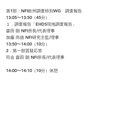
第1部：NFI欧州調査特別WG 調査報告
13:05〜13:50（45分）
１．調査報告「EHDS現地調査報告」
森田 朗 NFI所長/代表理事
加藤 尚徳 NFI研究主監/理事
13:50〜14:00（10分）
2．第一部質疑応答
司会 森田 朗 NFI所長/代表理事
14:00〜14:10（10分）休憩
第2部：EHDSの評価
14:10〜15:40（90分）
3．パネルディスカッション
「EHDSをどのように評価するか」
司会 森田 朗 NFI所長/代表理事
伊藤 由希子 NFI研究主監・津田塾大学教授
落合 慈之 NFI顧問・NTT東日本関東病院名
誉院長