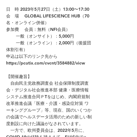
日 時 2023年5月27日（土）13:00〜17:30
会 場 GLOBAL LIFESCIENCE HUB（70
名・オンライン併催）
参加費 会員：無料（NFI会員）
一般（オンサイト）：5,000円
一般（オンライン）：2,000円（後援団
体割引有）
申込は以下のリンク先から
https://peatix.com/event/3584882/view
【開催趣旨】
自由民主党政務調査会 社会保障制度調査
会・デジタル社会推進本部 健康・医療情報
システム推進合同ＰTをはじめ、内閣府規制
改革推進会議「医療・介護・感染症対策 ワ
ーキンググループ」等、現在、国のいくつか
の会議でヘルスデータ活用のための新しい制
度創設に向けた議論がなされています。
一方で、欧州委員会は、2022年5月に、