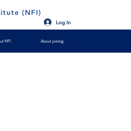
itute (NFI)
Log In
ut NFI
About joining