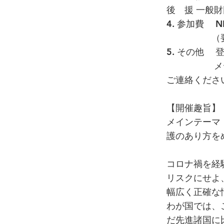
後 援 一般財
4. 参加費 
（要事前登
5. その
メディア参
ご連絡くださ
【開催趣旨】
メインテーマ
護のあり方を
コロナ禍を経
リスクにせよ
幅広く正確な
わが国では、
だ先進諸国に