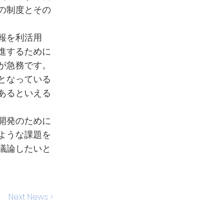
の制度とその
報を利活用
進するために
が急務です。
となっている
あるといえる
開発のために
ような課題を
議論したいと
Next News >