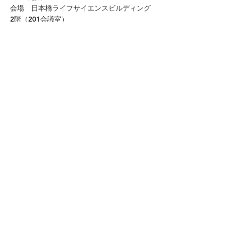
会場 日本橋ライフサイエンスビルディング
2階（201会議室）
〒103-0023 東京都中央区日本橋本町
二丁目3番11号
会費 3,000円（オンライン配信はありませ
ん。）
※NFI会員、共催団体会員へはクーポ
ンコードを配布します
懇親会：5000円（申込〆切：2024年
7月30日）
主催 一般社団法人次世代基盤政策研究所
（NFI）
後援 調整中
お申込は以下のURLから
https://peatix.com/event/4046860/view
< Previous News
Next News >