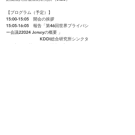
【プログラム（予定）】
15:00-15:05 開会の挨拶
15:05-16:05 報告「第46回世界プライバシ
ー会議22024 Jerseyの概要 」
KDDI総合研究所シンクタ
ンク部門長/執行役員 村上陽亮
KDDI総合研究所グループ
リーダー・次世代基盤政策研究所理事/研究
主監 加藤尚徳
16:05-16:20 休憩
16:20-16:50 報告へのコメント
堀部政男情報法研究会会
長・次世代基盤政策研究所顧問 堀部政男
曽我部 真裕 NFI 研究主
監・京都大学大学院法学研究科教授
16:50-17:25 全体を踏まえたディスカッシ