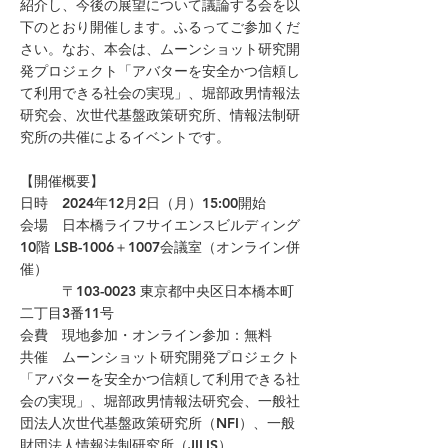
紹介し、今後の展望について議論する会を以
下のとおり開催します。ふるってご参加くだ
さい。なお、本会は、ムーンショット研究開
発プロジェクト「アバターを安全かつ信頼し
て利用できる社会の実現」、堀部政男情報法
研究会、次世代基盤政策研究所、情報法制研
究所の共催によるイベントです。
【開催概要】
日時 2024年12月2日（月）15:00開始
会場 日本橋ライフサイエンスビルディング
10階 LSB-1006＋1007会議室（オンライン併
催）
〒103-0023 東京都中央区日本橋本町
二丁目3番11号
会費 現地参加・オンライン参加：無料
共催 ムーンショット研究開発プロジェクト
「アバターを安全かつ信頼して利用できる社
会の実現」、堀部政男情報法研究会、一般社
団法人次世代基盤政策研究所（NFI）、一般
財団法人情報法制研究所（JILIS）