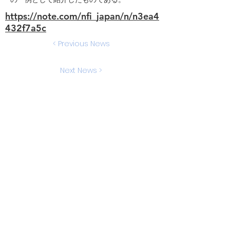
https://note.com/nfi_japan/n/n3ea4
432f7a5c
< Previous News
Next News >