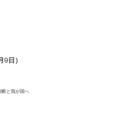
月9日）
判断と我が国へ