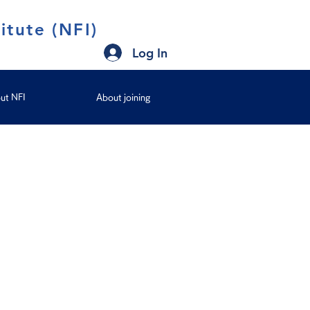
itute (NFI)
Log In
ut NFI
About joining