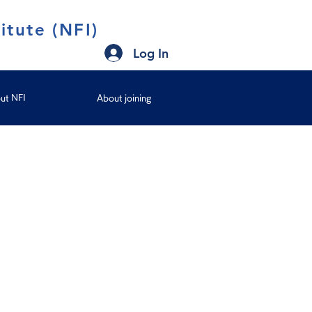
itute (NFI)
Log In
ut NFI
About joining