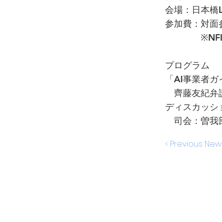
会場：日本橋
参加費：対面参
※NFI会員
プログラム
「AI事業者ガ
齊藤友紀弁護士
ディスカッシ
司会：曽我部
< Previous New