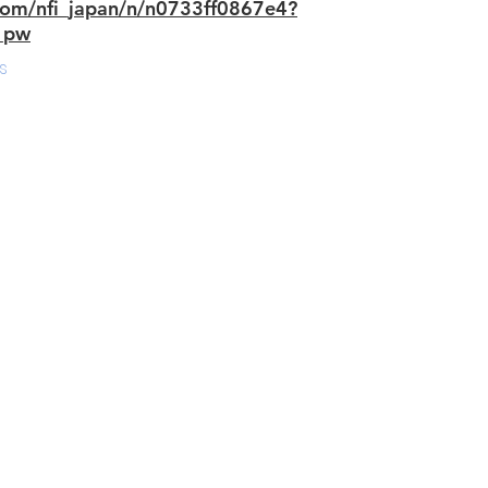
.com/nfi_japan/n/n0733ff0867e4?
_pw
s