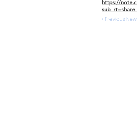
https://note
sub_rt=share
< Previous New