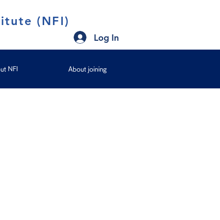
itute (NFI)
Log In
ut NFI
About joining