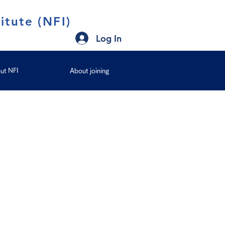
itute (NFI)
Log In
ut NFI
About joining