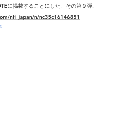
OTEに掲載することにした。その第９弾。
.com/nfi_japan/n/nc35c16146851
s