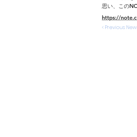
思い、このN
https://note
< Previous New