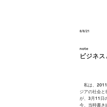
8/8/21
note
ビジネスと
私は、201
ジアの社会と
が、3月11
今、当時書き