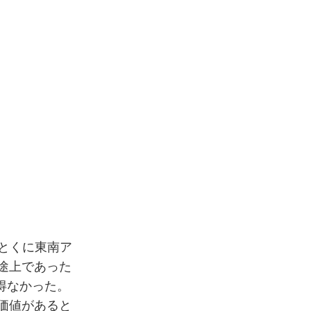
とくに東南ア
途上であった
得なかった。
価値があると