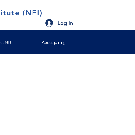
itute (NFI)
Log In
ut NFI
About joining