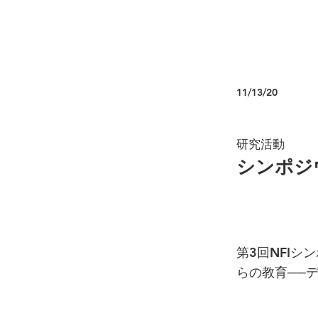
11/13/20
研究活動
シンポジウ
第3回NFIシ
らの教育──