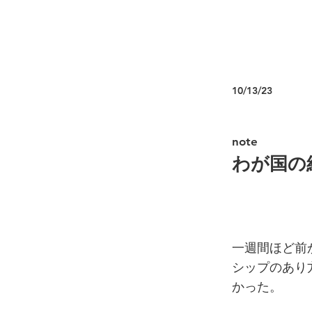
10/13/23
note
わが国の
一週間ほど前
シップのあり
かった。