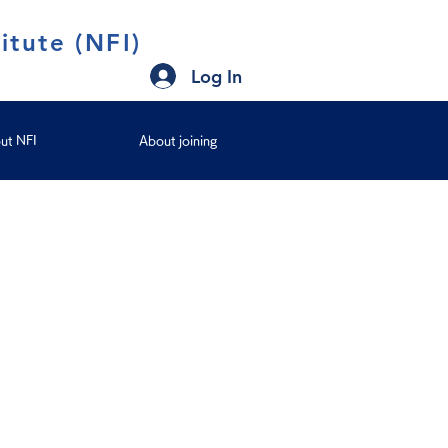
itute (NFI)
Log In
ut NFI
About joining