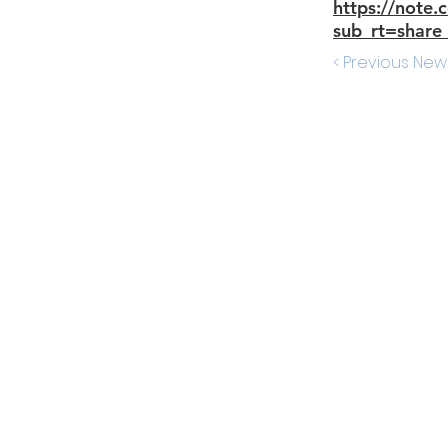
https://note
sub_rt=share
< Previous New