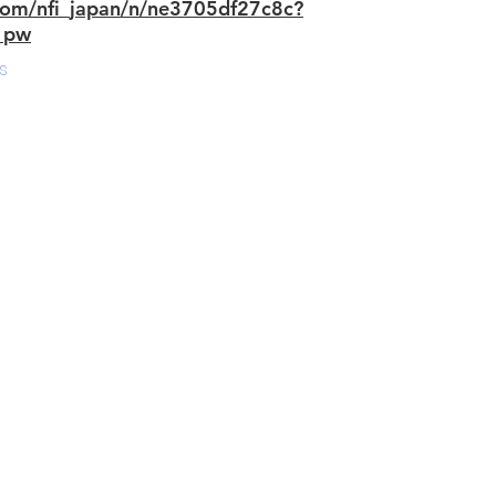
.com/nfi_japan/n/ne3705df27c8c?
_pw
s