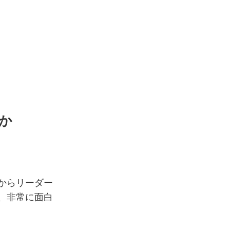
か
からリーダー
、非常に面白