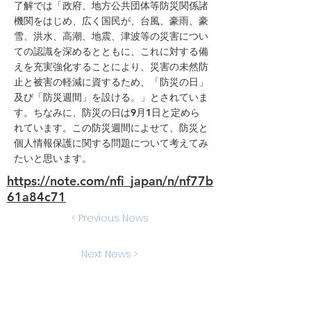
了解では「政府、地方公共団体等防災関係諸
機関をはじめ、広く国民が、台風、豪雨、豪
雪、洪水、高潮、地震、津波等の災害につい
ての認識を深めるとともに、これに対する備
えを充実強化することにより、災害の未然防
止と被害の軽減に資するため、「防災の日」
及び「防災週間」を設ける。」とされていま
す。ちなみに、防災の日は9月1日と定めら
れています。この防災週間によせて、防災と
個人情報保護に関する問題について考えてみ
たいと思います。
https://note.com/nfi_japan/n/nf77b
61a84c71
< Previous News
Next News >